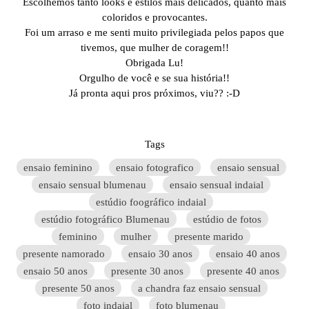
Escolhemos tanto looks e estilos mais delicados, quanto mais
coloridos e provocantes.
Foi um arraso e me senti muito privilegiada pelos papos que
tivemos, que mulher de coragem!!
Obrigada Lu!
Orgulho de você e se sua história!!
Já pronta aqui pros próximos, viu?? :-D
Tags
ensaio feminino
ensaio fotografico
ensaio sensual
ensaio sensual blumenau
ensaio sensual indaial
estúdio foográfico indaial
estúdio fotográfico Blumenau
estúdio de fotos
feminino
mulher
presente marido
presente namorado
ensaio 30 anos
ensaio 40 anos
ensaio 50 anos
presente 30 anos
presente 40 anos
presente 50 anos
a chandra faz ensaio sensual
foto indaial
foto blumenau