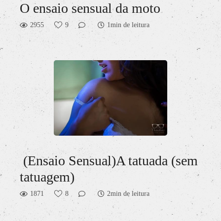
O ensaio sensual da moto
2955
9
1min de leitura
(Ensaio Sensual)A tatuada (sem
tatuagem)
1871
8
2min de leitura