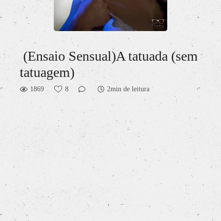
(Ensaio Sensual)A tatuada (sem
tatuagem)
1869
8
2min de leitura