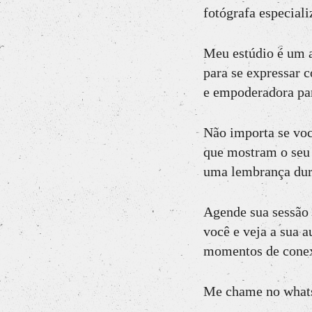
fotógrafa especial
6
Curtir
Comentar
Meu estúdio é um a
para se expressar 
e empoderadora para
Não importa se voc
que mostram o seu v
uma lembrança dura
Agende sua sessão 
você e veja a sua 
momentos de cone
Me chame no whats